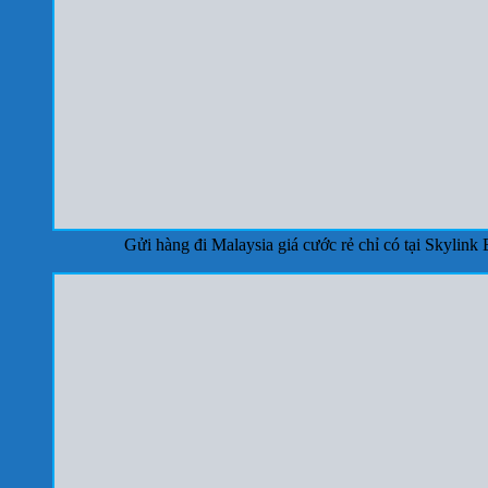
Gửi hàng đi Malaysia giá cước rẻ chỉ có tại Skylink