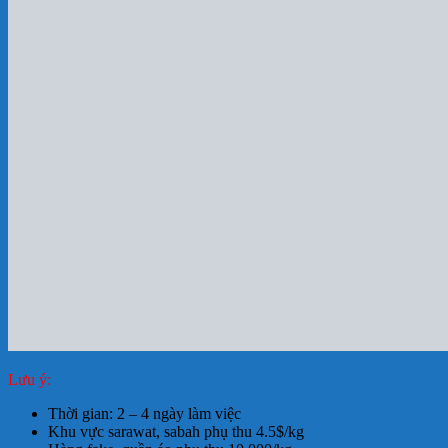
Lưu ý:
Thời gian: 2 – 4 ngày làm việc
Khu vực sarawat, sabah phụ thu 4.5$/kg