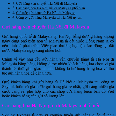
Gửi hàng vận chuyển Hà Nội đi Malaysia
Các hàng hóa Hà Nội gửi đi Malaysia phổ biến
Giá ước gửi hàng từ Hà Nội đi Malayisa
Công ty gửi hàng Malaysia tại Hà Nội uy tín
Gửi hàng vận chuyển Hà Nội đi Malaysia
Gửi hàng quốc tế đi Malaysia tại Hà Nội bằng đường hàng không
ngày càng phổ biến hơn vì Malaysia là đất nước Đông Nam Á có
nền kinh tế phát triển. Việc giao thương học tập, lao động tại đất
nước Malaysia ngày càng nhiều hơn.
Chính vì vậy nhu cầu gửi hàng vận chuyển hàng từ Hà Nội đi
Malaysia bằng hàng không được nhiều khách hàng lựa chọn vì giá
thành rẻ, thời gian giao nhanh, không lo hư hỏng hàng hóa và thủ
tục gửi hàng hóa dễ dàng hơn.
Quý khách hàng khi gửi hàng từ Hà Nội đi Malaysia tại công ty
Skylink luôn có giá cước gửi hàng giá rẻ nhất, gửi càng nhiều giá
cước càng rẻ, phù hợp cho các shop cửa hàng buôn bán đồ Việt
hoặc khách hàng cần gửi số lượng lớn.
Các hàng hóa Hà Nội gửi đi Malaysia phổ biến
Skylink Express là đơn vị chuyên tuyến gửi hàng quốc tế như