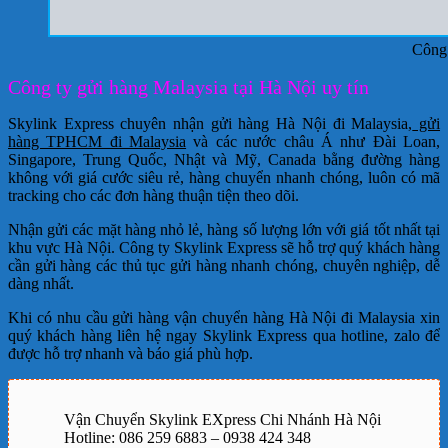
Công 
Công ty gửi hàng Malaysia tại Hà Nội uy tín
Skylink Express chuyên nhận gửi hàng Hà Nội đi Malaysia,
gửi
hàng TPHCM đi Malaysia
và các nước châu Á như Đài Loan,
Singapore, Trung Quốc, Nhật và Mỹ, Canada bằng đường hàng
không với giá cước siêu rẻ, hàng chuyển nhanh chóng, luôn có mã
tracking cho các đơn hàng thuận tiện theo dõi.
Nhận gửi các mặt hàng nhỏ lẻ, hàng số lượng lớn với giá tốt nhất tại
khu vực Hà Nội. Công ty Skylink Express sẽ hỗ trợ quý khách hàng
cần gửi hàng các thủ tục gửi hàng nhanh chóng, chuyên nghiệp, dễ
dàng nhất.
Khi có nhu cầu gửi hàng vận chuyển hàng Hà Nội đi Malaysia xin
quý khách hàng liên hệ ngay Skylink Express qua hotline, zalo để
được hỗ trợ nhanh và báo giá phù hợp.
Vận Chuyển Skylink EXpress Chi Nhánh Hà Nội
Hotline: 086 259 6883 – 0938 424 348