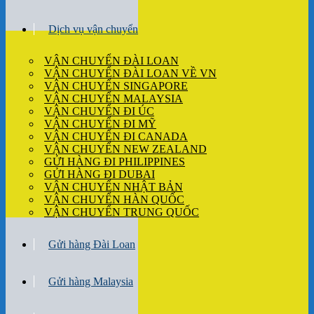
Dịch vụ vận chuyển
VẬN CHUYỂN ĐÀI LOAN
VẬN CHUYỂN ĐÀI LOAN VỀ VN
VẬN CHUYỂN SINGAPORE
VẬN CHUYỂN MALAYSIA
VẬN CHUYỂN ĐI ÚC
VẬN CHUYỂN ĐI MỸ
VẬN CHUYỂN ĐI CANADA
VẬN CHUYỂN NEW ZEALAND
GỬI HÀNG ĐI PHILIPPINES
GỬI HÀNG ĐI DUBAI
VẬN CHUYỂN NHẬT BẢN
VẬN CHUYỂN HÀN QUỐC
VẬN CHUYỂN TRUNG QUỐC
Gửi hàng Đài Loan
Gửi hàng Malaysia