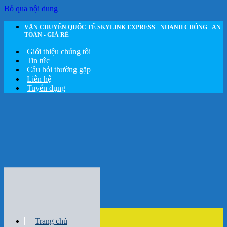
Bỏ qua nội dung
VẬN CHUYỂN QUỐC TẾ SKYLINK EXPRESS - NHANH CHÓNG - AN
TOÀN - GIÁ RẺ
Giới thiệu chúng tôi
Tin tức
Câu hỏi thường gặp
Liên hệ
Tuyển dụng
Trang chủ