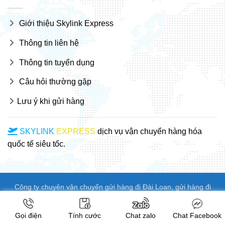
Giới thiệu Skylink Express
Thông tin liên hệ
Thông tin tuyển dụng
Câu hỏi thường gặp
Lưu ý khi gửi hàng
SKYLINK
EXPRESS
dịch vụ vận chuyển hàng hóa
quốc tế siêu tốc.
Công ty chuyên vận chuyển gửi hàng đi Đài Loan, gửi hàng đi
sang Taiwan Đài Loan giá rẻ. Chuyên tuyến vận chuyển từ Việt
Nam đi Đài Loan.
Gửi hàng đi sang Đài Bắc, Đài Nam, Đài Trung,
Gọi điện
Tính cước
Chat zalo
Chat Facebook
Cao Hùng, Tân Bắc giá rẻ
, giao hàng miễn phí..Ngoài ra chúng