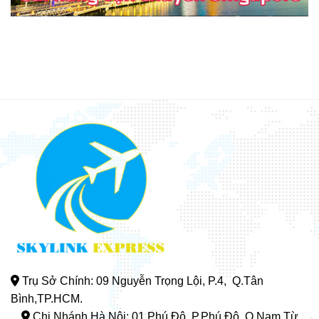
Trụ Sở Chính: 09 Nguyễn Trọng Lội, P.4, Q.Tân
Bình,TP.HCM.
Chi Nhánh Hà Nội: 01 Phú Đô, P.Phú Đô, Q.Nam Từ