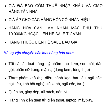
GIÁ ĐÃ BAO GỒM THUẾ NHẬP KHẨU VÀ GIAO
HÀNG TẬN NHÀ
GIÁ ÁP CHO CÁC HÀNG HÓA CÓ NHÃN HIỆU
HÀNG HÓA CẦN LÀM NHÃN MÁC PHỤ THU
10.000/KG HOẶC LIÊN HỆ SALE TƯ VẤN
HÀNG THUỐC LIÊN HỆ SALE BÁO GIÁ
Hỗ trợ vận chuyển các loại hàng hóa như:
Tất cả các loại hàng mỹ phẩm như kem, son môi, dầu
gội, phấn nữ trang, mặt nạ (dạng kem, lỏng, hộp)
Thực phẩm khô (hạt điều, bánh kẹo, hạt tiêu, ngũ cốc,
hạt tiêu, tinh bột nghệ, trà xanh, ngũ cốc, trà..)
Quần áo, giày dép, túi xách, nón, ví.
Hàng linh kiện điện tử, điện thoại, laptop, máy xay.