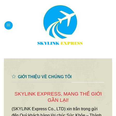
Bỏ
qua
nội
dung
GIỚI THIỆU VỀ CHÚNG TÔI
SKYLINK EXPRESS, MANG THẾ GIỚI
GẦN LẠI!
(SKYLINK Express Co., LTD) xin trân trọng gửi
đến Quý khách hàng lời chúc Sức Khỏe – Thành