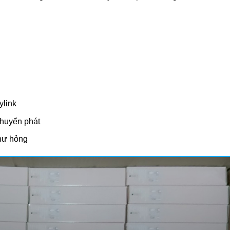
ylink
chuyển phát
 hư hỏng