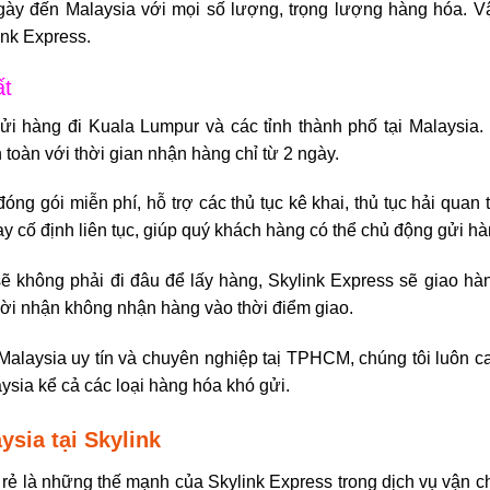
gày đến Malaysia với mọi số lượng, trọng lượng hàng hóa. 
ink Express.
ất
ửi hàng đi Kuala Lumpur
và các tỉnh thành phố tại Malaysia
oàn với thời gian nhận hàng chỉ từ 2 ngày.
 gói miễn phí, hỗ trợ các thủ tục kê khai, thủ tục hải quan t
y cố định liên tục, giúp quý khách hàng có thể chủ động gửi h
ẽ không phải đi đâu để lấy hàng, Skylink Express sẽ giao hà
ười nhận không nhận hàng vào thời điểm giao.
Malaysia
uy tín và chuyên nghiệp taị TPHCM, chúng tôi luôn c
ysia kể cả các loại hàng hóa khó gửi.
ysia tại Skylink
c rẻ là những thế mạnh của Skylink Express trong
dịch vụ vận c