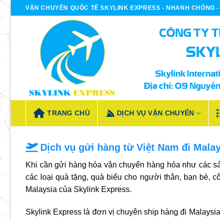
Bỏ
VẬN CHUYỂN QUỐC TẾ SKYLINK EXPRESS - NHANH CHÓNG - 
qua
nội
dung
TRANG CHỦ
DỊCH VỤ VẬN CHUYỂN
Dịch vụ gửi hàng từ Việt Nam đi Mala
Khi cần gửi hàng hóa vận chuyển hàng hóa như các sả
các loại quà tặng, quà biếu cho người thân, bạn bè, cô
Malaysia
của Skylink Express.
Skylink Express là đơn vị chuyên
ship hàng đi Malaysi