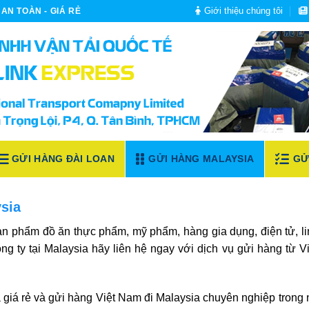
Giới thiệu chúng tôi
AN TOÀN - GIÁ RẺ
GỬI HÀNG ĐÀI LOAN
GỬI HÀNG MALAYSIA
GỬ
ysia
n phẩm đồ ăn thực phẩm, mỹ phẩm, hàng gia dụng, điện tử, li
ng ty tại Malaysia hãy liên hệ ngay với dịch vụ
gửi hàng từ V
a
giá rẻ và gửi hàng Việt Nam đi Malaysia chuyên nghiệp trong