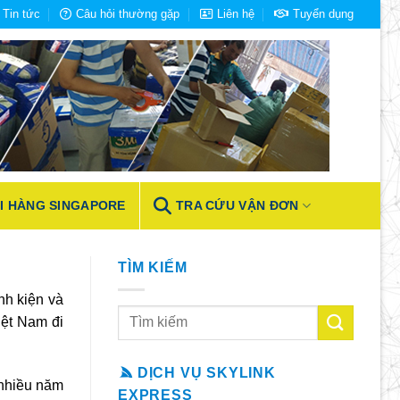
Tin tức
Câu hỏi thường gặp
Liên hệ
Tuyển dụng
I HÀNG SINGAPORE
TRA CỨU VẬN ĐƠN
TÌM KIẾM
nh kiện và
iệt Nam đi
DỊCH VỤ SKYLINK
 nhiều năm
EXPRESS