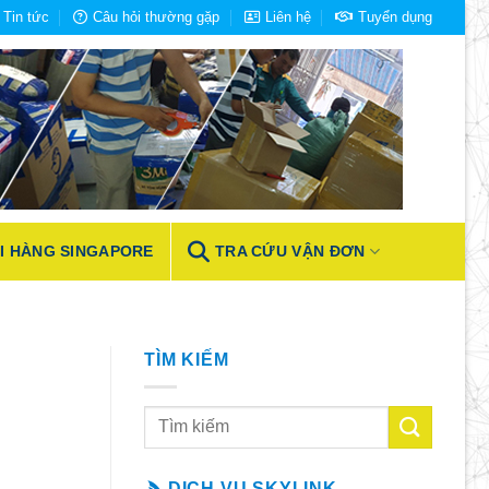
Tin tức
Câu hỏi thường gặp
Liên hệ
Tuyển dụng
I HÀNG SINGAPORE
TRA CỨU VẬN ĐƠN
TÌM KIẾM
DỊCH VỤ SKYLINK