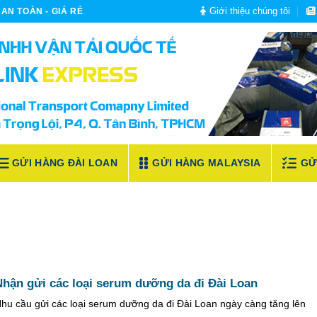
Giới thiệu chúng tôi
AN TOÀN - GIÁ RẺ
GỬI HÀNG ĐÀI LOAN
GỬI HÀNG MALAYSIA
GỬ
Nhận gửi các loại serum dưỡng da đi Đài Loan
hu cầu gửi các loại serum dưỡng da đi Đài Loan ngày càng tăng lên