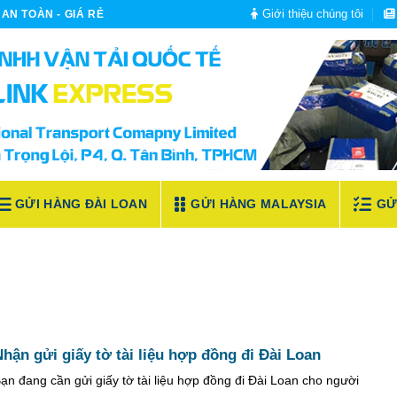
Giới thiệu chúng tôi
AN TOÀN - GIÁ RẺ
GỬI HÀNG ĐÀI LOAN
GỬI HÀNG MALAYSIA
GỬ
hận gửi giấy tờ tài liệu hợp đồng đi Đài Loan
ạn đang cần gửi giấy tờ tài liệu hợp đồng đi Đài Loan cho người