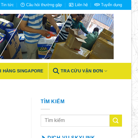
Tin tức
Câu hỏi thường gặp
Liên hệ
Tuyển dụng
I HÀNG SINGAPORE
TRA CỨU VẬN ĐƠN
TÌM KIẾM
DỊCH VỤ SKYLINK