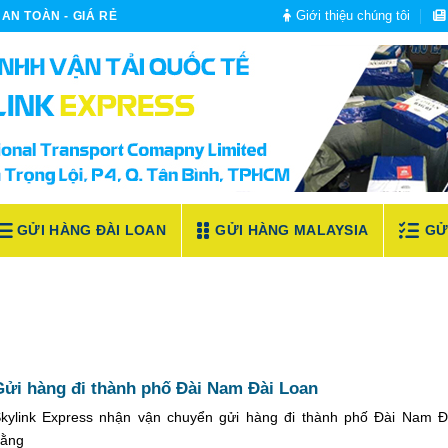
Giới thiệu chúng tôi
AN TOÀN - GIÁ RẺ
GỬI HÀNG ĐÀI LOAN
GỬI HÀNG MALAYSIA
GỬ
Gửi hàng đi thành phố Đài Nam Đài Loan
kylink Express nhận vận chuyển gửi hàng đi thành phố Đài Nam Đ
ằng