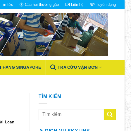
Tin tức
Câu hỏi thường gặp
Liên hệ
Tuyển dụng
I HÀNG SINGAPORE
TRA CỨU VẬN ĐƠN
TÌM KIẾM
ài Loan
DỊCH VỤ SKYLINK