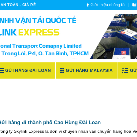
Giới thiệu chúng tôi
AN TOÀN - GIÁ RẺ
GỬI HÀNG ĐÀI LOAN
GỬI HÀNG MALAYSIA
GỬ
Gửi hàng đi thành phố Cao Hùng Đài Loan
ông ty Skylink Express là đơn vị chuyên nhận vận chuyển hàng hóa V