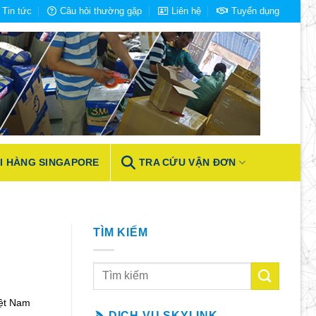
Tin tức
Câu hỏi thường gặp
Liên hệ
Tuyển dụng
I HÀNG SINGAPORE
TRA CỨU VẬN ĐƠN
TÌM KIẾM
iệt Nam
DỊCH VỤ SKYLINK