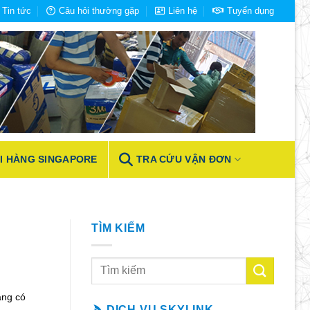
Tin tức
Câu hỏi thường gặp
Liên hệ
Tuyển dụng
I HÀNG SINGAPORE
TRA CỨU VẬN ĐƠN
TÌM KIẾM
ang có
DỊCH VỤ SKYLINK