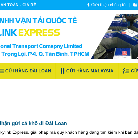
Giới thiệu chúng tôi
AN TOÀN - GIÁ RẺ
GỬI HÀNG ĐÀI LOAN
GỬI HÀNG MALAYSIA
GỬ
hận gửi cá khô đi Đài Loan
kylink Express, giải pháp mà quý khách hàng đang tìm kiếm khi bạn đ