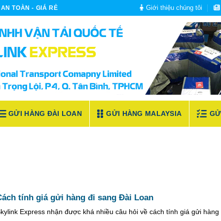
Giới thiệu chúng tôi
AN TOÀN - GIÁ RẺ
GỬI HÀNG ĐÀI LOAN
GỬI HÀNG MALAYSIA
GỬ
ách tính giá gửi hàng đi sang Đài Loan
kylink Express nhận được khá nhiều câu hỏi về cách tính giá gửi hàng 