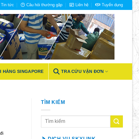
Tin tức
Câu hỏi thường gặp
Liên hệ
Tuyển dụng
I HÀNG SINGAPORE
TRA CỨU VẬN ĐƠN
TÌM KIẾM
đi
DỊCH VỤ SKYLINK