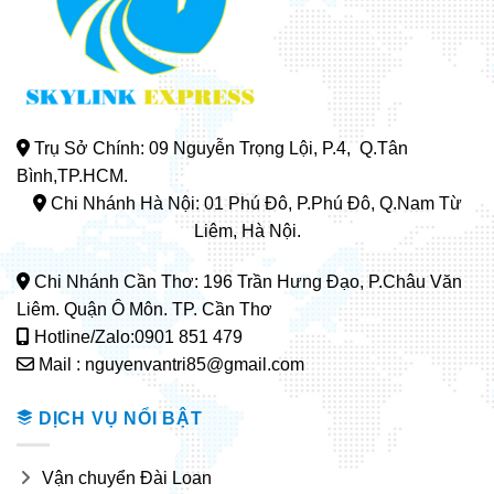
Trụ Sở Chính: 09 Nguyễn Trọng Lội, P.4, Q.Tân
Bình,TP.HCM.
Chi Nhánh Hà Nội: 01 Phú Đô, P.Phú Đô, Q.Nam Từ
Liêm, Hà Nội.
Chi Nhánh Cần Thơ: 196 Trần Hưng Đạo, P.Châu Văn
Liêm. Quận Ô Môn. TP. Cần Thơ
Hotline/Zalo:0901 851 479
Mail : nguyenvantri85@gmail.com
DỊCH VỤ NỔI BẬT
Vận chuyển Đài Loan