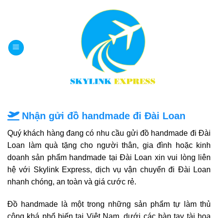
Bỏ
qua
nội
dung
Nhận gửi đồ handmade đi Đài Loan
Quý khách hàng đang có nhu cầu
gửi đồ handmade đi Đài
Loan
làm quà tặng cho người thân, gia đình hoặc kinh
doanh sản phẩm handmade tại Đài Loan xin vui lòng liên
hệ với Skylink Express,
dịch vụ vận chuyển đi Đài Loan
nhanh chóng, an toàn và giá cước rẻ.
Đồ handmade là một trong những sản phẩm tự làm thủ
công khá phổ biến tại Việt Nam, dưới các bàn tay tài hoa