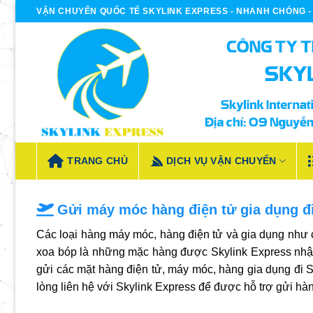
Bỏ
VẬN CHUYỂN QUỐC TẾ SKYLINK EXPRESS - NHANH CHÓNG - 
qua
nội
dung
TRANG CHỦ
DỊCH VỤ VẬN CHUYỂN
Gửi máy móc hàng điện tử gia dụng đ
Các loại hàng máy móc, hàng điện tử và gia dụng như c
xoa bóp là những mặc hàng được Skylink Express nhận
gửi các mặt hàng điện tử, máy móc, hàng gia dụng đi S
lòng liên hệ với Skylink Express để được hỗ trợ gửi h