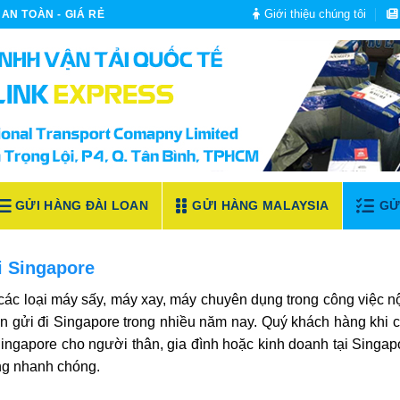
Giới thiệu chúng tôi
AN TOÀN - GIÁ RẺ
GỬI HÀNG ĐÀI LOAN
GỬI HÀNG MALAYSIA
GỬ
i Singapore
ác loại máy sấy, máy xay, máy chuyên dụng trong công việc nộ
 gửi đi Singapore trong nhiều năm nay.
Quý khách hàng khi 
ingapore cho người thân, gia đình hoặc kinh doanh tại Singapo
àng nhanh chóng.