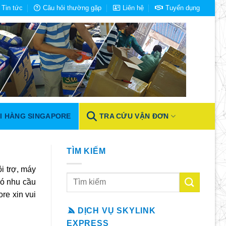
Tin tức
Câu hỏi thường gặp
Liên hệ
Tuyển dụng
I HÀNG SINGAPORE
TRA CỨU VẬN ĐƠN
TÌM KIẾM
i trợ, máy
có nhu cầu
re xin vui
DỊCH VỤ SKYLINK
EXPRESS