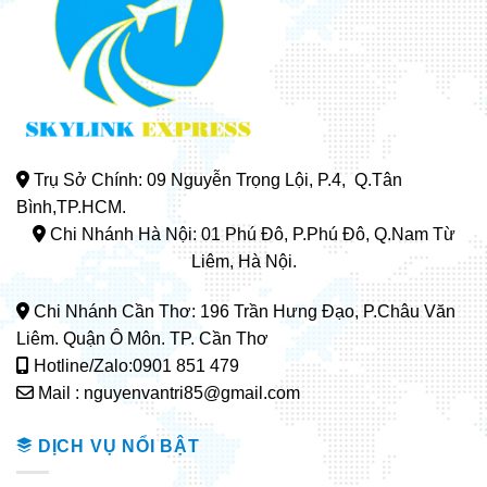
Trụ Sở Chính: 09 Nguyễn Trọng Lội, P.4, Q.Tân
Bình,TP.HCM.
Chi Nhánh Hà Nội: 01 Phú Đô, P.Phú Đô, Q.Nam Từ
Liêm, Hà Nội.
Chi Nhánh Cần Thơ: 196 Trần Hưng Đạo, P.Châu Văn
Liêm. Quận Ô Môn. TP. Cần Thơ
Hotline/Zalo:0901 851 479
Mail : nguyenvantri85@gmail.com
DỊCH VỤ NỔI BẬT