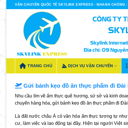
Bỏ
VẬN CHUYỂN QUỐC TẾ SKYLINK EXPRESS - NHANH CHÓNG - 
qua
nội
dung
TRANG CHỦ
DỊCH VỤ VẬN CHUYỂN
Gửi bánh kẹo đồ ăn thực phẩm đi Đài
Nhu cầu tìm về ẩm thực quê hương, sứ sở và kinh doa
chuyển hàng hóa, gửi bánh kẹo đồ ăn thực phẩm đi Đài
Là đất nước châu Á có văn hóa ẩm thực tương tự như 
cư, làm việc và lao động tại đây. Hiện tại người Việt