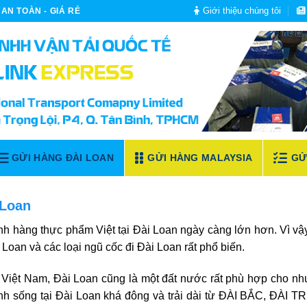
Giới thiệu chúng tôi
AN TOÀN - GIÁ RẺ
GỬI HÀNG ĐÀI LOAN
GỬI HÀNG MALAYSIA
GỬ
 Loan
nh hàng thực phẩm Việt tại Đài Loan ngày càng lớn hơn.
Vì vậ
 Loan và các loại
ngũ cốc đi Đài Loan
rất phổ biến.
Việt Nam, Đài Loan cũng là một đất nước rất phù hợp cho nh
 sinh sống tại Đài Loan khá đông và trải dài từ ĐÀI BẮC, ĐÀI 