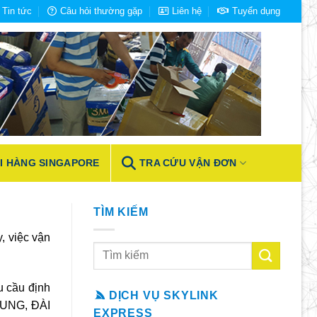
Tin tức
Câu hỏi thường gặp
Liên hệ
Tuyển dụng
I HÀNG SINGAPORE
TRA CỨU VẬN ĐƠN
TÌM KIẾM
y, việc vận
u cầu định
DỊCH VỤ SKYLINK
TRUNG, ĐÀI
EXPRESS